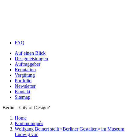
FAQ
Auf einen Blick
Designleistungen
Auftraggeber
Reputation
Vergütung
Portfolio
Newsletter
Kontakt
Sitemap
Berlin – City of Design?
Home
Kommuniqués
Wolfgang Beinert stellt »Berliner Gestalten« im Museum
Ludwig vor