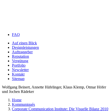
FAQ
Auf einen Blick
Designleistungen
Auftraggeber
Reputation
Vergütung
Portfolio
Newsletter
Kontakt
Sitemap
Wolfgang Beinert, Annette Häfelinger, Klaus Klemp, Otmar Höfer
und Jochen Rädeker
Home
Kommuniqués
Corporate Communication Institute: Die Visuelle Bilanz 2010