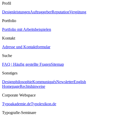
Profil
Designleistungen
Auftraggeber
Reputation
Vergütung
Portfolio
Portfolio mit Arbeitsbeispielen
Kontakt
Adresse und Kontaktformular
Suche
FAQ | Häufig gestellte Fragen
Sitemap
Sonstiges
Designphilosophie
Kommuniqués
Newsletter
English
Homepage
Rechtshinweise
Corporate Webspace
Typoakademie.de
Typolexikon.de
Typografie-Seminare