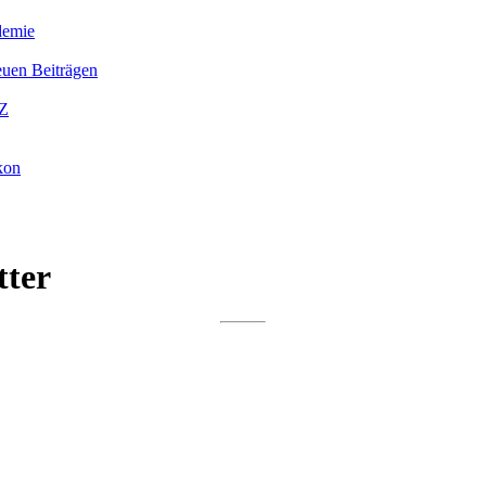
emie
neuen Beiträgen
–Z
kon
tter