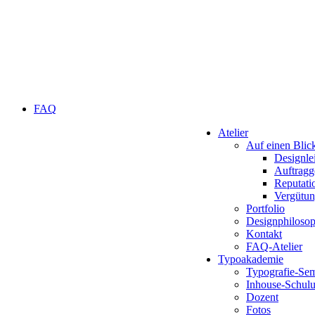
FAQ
Atelier
Auf einen Blic
Designle
Auftragg
Reputati
Vergütu
Portfolio
Designphilosop
Kontakt
FAQ-Atelier
Typoakademie
Typografie-Sem
Inhouse-Schul
Dozent
Fotos