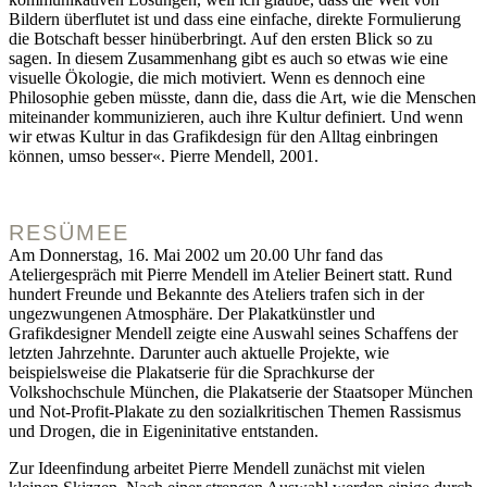
Bildern überflutet ist und dass eine einfache, direkte Formulierung
die Botschaft besser hinüberbringt. Auf den ersten Blick so zu
sagen. In diesem Zusammenhang gibt es auch so etwas wie eine
visuelle Ökologie, die mich motiviert. Wenn es dennoch eine
Philosophie geben müsste, dann die, dass die Art, wie die Menschen
miteinander kommunizieren, auch ihre Kultur definiert. Und wenn
wir etwas Kultur in das Grafikdesign für den Alltag einbringen
können, umso besser«. Pierre Mendell, 2001.
RESÜMEE
Am Donnerstag, 16. Mai 2002 um 20.00 Uhr fand das
Ateliergespräch mit Pierre Mendell im Atelier Beinert statt. Rund
hundert Freunde und Bekannte des Ateliers trafen sich in der
ungezwungenen Atmosphäre. Der Plakatkünstler und
Grafikdesigner Mendell zeigte eine Auswahl seines Schaffens der
letzten Jahrzehnte. Darunter auch aktuelle Projekte, wie
beispielsweise die Plakatserie für die Sprachkurse der
Volkshochschule München, die Plakatserie der Staatsoper München
und Not-Profit-Plakate zu den sozialkritischen Themen Rassismus
und Drogen, die in Eigeninitative entstanden.
Zur Ideenfindung arbeitet Pierre Mendell zunächst mit vielen