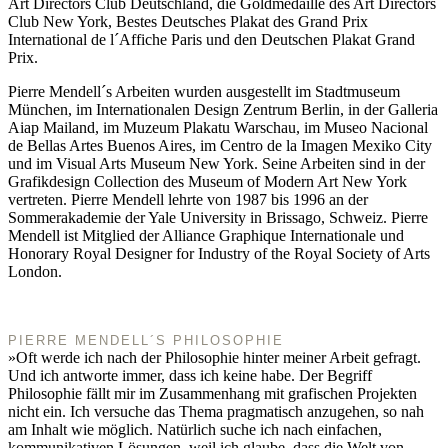
Art Directors Club Deutschland, die Goldmedaille des Art Directors
Club New York, Bestes Deutsches Plakat des Grand Prix
International de l´Affiche Paris und den Deutschen Plakat Grand
Prix.
Pierre Mendell´s Arbeiten wurden ausgestellt im Stadtmuseum
München, im Internationalen Design Zentrum Berlin, in der Galleria
Aiap Mailand, im Muzeum Plakatu Warschau, im Museo Nacional
de Bellas Artes Buenos Aires, im Centro de la Imagen Mexiko City
und im Visual Arts Museum New York. Seine Arbeiten sind in der
Grafikdesign Collection des Museum of Modern Art New York
vertreten. Pierre Mendell lehrte von 1987 bis 1996 an der
Sommerakademie der Yale University in Brissago, Schweiz. Pierre
Mendell ist Mitglied der Alliance Graphique Internationale und
Honorary Royal Designer for Industry of the Royal Society of Arts
London.
PIERRE MENDELL´S PHILOSOPHIE
»Oft werde ich nach der Philosophie hinter meiner Arbeit gefragt.
Und ich antworte immer, dass ich keine habe. Der Begriff
Philosophie fällt mir im Zusammenhang mit grafischen Projekten
nicht ein. Ich versuche das Thema pragmatisch anzugehen, so nah
am Inhalt wie möglich. Natürlich suche ich nach einfachen,
kommunikativen Lösungen, weil ich glaube, dass die Welt von