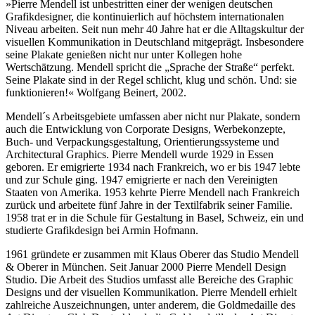
»Pierre Mendell ist unbestritten einer der wenigen deutschen
Grafikdesigner, die kontinuierlich auf höchstem internationalen
Niveau arbeiten. Seit nun mehr 40 Jahre hat er die Alltagskultur der
visuellen Kommunikation in Deutschland mitgeprägt. Insbesondere
seine Plakate genießen nicht nur unter Kollegen hohe
Wertschätzung. Mendell spricht die „Sprache der Straße“ perfekt.
Seine Plakate sind in der Regel schlicht, klug und schön. Und: sie
funktionieren!« Wolfgang Beinert, 2002.
Mendell´s Arbeitsgebiete umfassen aber nicht nur Plakate, sondern
auch die Entwicklung von Corporate Designs, Werbekonzepte,
Buch- und Verpackungsgestaltung, Orientierungssysteme und
Architectural Graphics. Pierre Mendell wurde 1929 in Essen
geboren. Er emigrierte 1934 nach Frankreich, wo er bis 1947 lebte
und zur Schule ging. 1947 emigrierte er nach den Vereinigten
Staaten von Amerika. 1953 kehrte Pierre Mendell nach Frankreich
zurück und arbeitete fünf Jahre in der Textilfabrik seiner Familie.
1958 trat er in die Schule für Gestaltung in Basel, Schweiz, ein und
studierte Grafikdesign bei Armin Hofmann.
1961 gründete er zusammen mit Klaus Oberer das Studio Mendell
& Oberer in München. Seit Januar 2000 Pierre Mendell Design
Studio. Die Arbeit des Studios umfasst alle Bereiche des Graphic
Designs und der visuellen Kommunikation. Pierre Mendell erhielt
zahlreiche Auszeichnungen, unter anderem, die Goldmedaille des