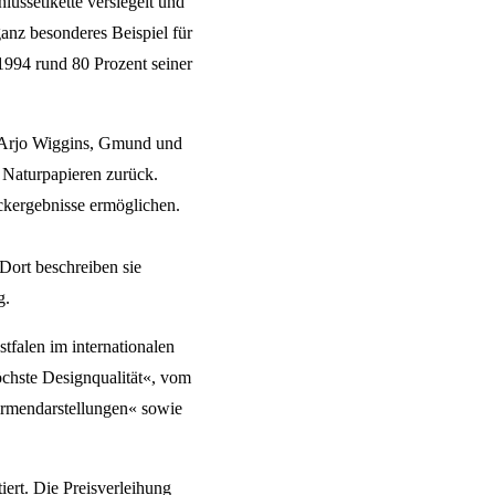
lussetikette versiegelt und
 ganz besonderes Beispiel für
 1994 rund 80 Prozent seiner
n Arjo Wiggins, Gmund und
 Naturpapieren zurück.
ckergebnisse ermöglichen.
Dort beschreiben sie
g.
tfalen im internationalen
chste Designqualität«, vom
irmendarstellungen« sowie
iert. Die Preisverleihung