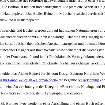
legte Umschlag des Portfolios hat zwei Büttenränder, ist mit einer Versch
Die Edition ist limitiert und handsigniert. Die prämierte Arbeit ist ein
n Naturpapieren. Das Atelier Beinert in München realisiert bereits seit
einst- und Künstlerpapieren.
ftsberichte und Bücher werden dort auf haptischen Naturpapieren vo
 Münchener blicken somit auf ein langjährige Erfahrung im Umgang mit
den sonst üblichen theoretischen Ansatz hinausgehen und optimale Dru
 Münchener Designer auf Ihrer Website www.beinert.net die wichtigsten
in der Druckvorstufe und in der Produktion als Vortrag dokumentiert. 
uktionsprozeß vom idealen Druckraster bis hin zur richtigen Trocknun
o erhielt das Atelier Beinert bereits vom Design Zentrum Nordrhein Wes
is für Graphik-Design – German open
« die begehrte
Auszeichnung
»hö
land
eine Auszeichnung in der Kategorie »Broschüren, Kataloge und F
 New York ein »Certificate of Typographic Excellence«.
 32. Berliner Type werden in einer Ausstellung und einem Buch präsent