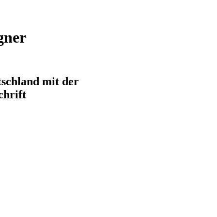
gner
schland mit der
chrift