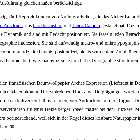
usführung gleichermaßen berücksichtigt.
eigt fünf Reproduktionen von Auftragsarbeiten, die das Atelier Beinert
n Ausdruck
, das
Goethe-Institut
und
Leica Camera
gestaltet hat. Die 
e Dynamik und sind mit Bedacht positioniert. Sie fesseln jeden Betrac
ographie interessiert. Sie sind aufwendig makro- und mikrotypographisc
nraum wurde hier bewußt positioniert, nichts wurde dem Zufall überlas
ens dokumentiert, wie man eine Seite durch die Typographie strukturiere
dlen französischen Baumwollpapier Arches Expression (Lieferant in D
immten Materialtönen. Die zahlreichen Hoch-und Tiefprägungen wurden
wurde nach diversen Lithovarianten, vier Andrucken auf der Original-
fsetverfahren auf einer Heidelberger Speed-master bei der Druckerei 
ern beeindruckend, weil sich in der Regel dieses kostbare Naturpapier i
ten läßt.