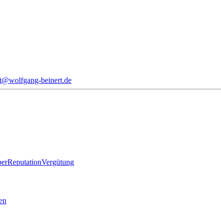
at@wolfgang-beinert.de
ber
Reputation
Vergütung
len