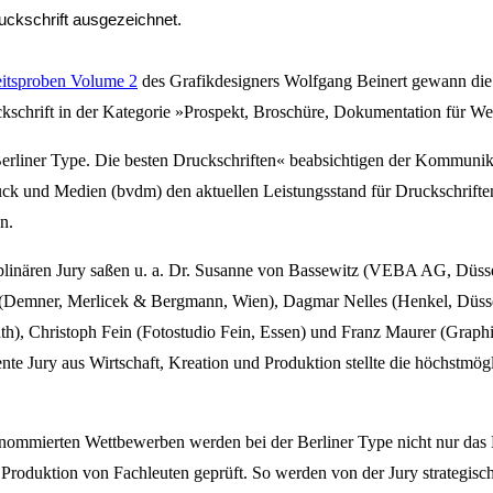
uckschrift ausgezeichnet.
eitsproben Volume 2
des Grafikdesigners Wolfgang Beinert gewann die 
ckschrift in der Kategorie »Prospekt, Broschüre, Dokumentation für W
rliner Type. Die besten Druckschriften« beabsichtigen der Kommuni
k und Medien (bvdm) den aktuellen Leistungsstand für Druckschriften
n.
iplinären Jury saßen u. a. Dr. Susanne von Bassewitz (VEBA AG, Düssel
(Demner, Merlicek & Bergmann, Wien), Dagmar Nelles (Henkel, Düssel
th), Christoph Fein (Fotostudio Fein, Essen) und Franz Maurer (Graphi
te Jury aus Wirtschaft, Kreation und Produktion stellte die höchstmö
nommierten Wettbewerben werden bei der Berliner Type nicht nur das 
e Produktion von Fachleuten geprüft. So werden von der Jury strategisc